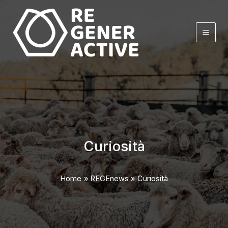
Vai
al
contenuto
Curiosità
Home
REGEnews
Curiosità