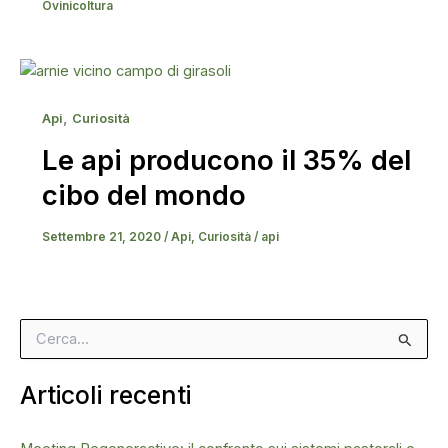
Ovinicoltura
,
Api
Curiosità
Le api producono il 35% del
cibo del mondo
Settembre 21, 2020
/
Api
,
Curiosità
/
api
C
e
r
Articoli recenti
c
a
: